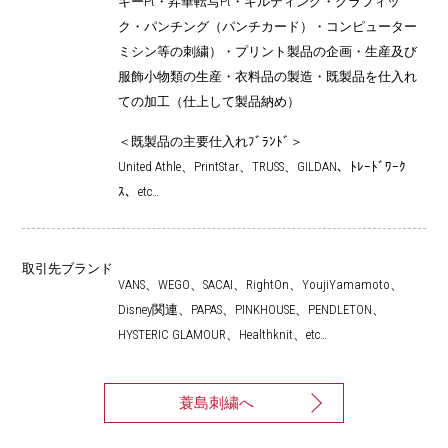
キーPt・昇華転写Pt・キルティング・グラフィッ
ク・パンチング（パンチカード）・コンピューター
ミシン等の刺繍）・プリント製品の企画・生産及び
服飾小物類の生産・衣料品の製造・既製品を仕入れ
ての加工（仕上して製品納め）
＜既製品の主要仕入れﾌﾞﾗﾝﾄﾞ＞
United Athle、PrintStar、TRUSS、GILDAN、ﾄﾚｰﾄﾞﾜｰｸ
ｽ、etc…
取引先ブランド
VANS、WEGO、SACAI、RightOn、YoujiYamamoto、
Disney関連、PAPAS、PINKHOUSE、PENDLETON、
HYSTERIC GLAMOUR、Healthknit、etc…
蓑島刺繍へ