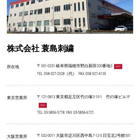
株式会社 蓑島刺繍
〒501-0231 岐阜県瑞穂市野白新田320番地3
所在地
MAP
TEL 058-327-2528（代） FAX 058-327-4135
〒121-0813 東京都足立区竹の塚3-10-1 竹の塚ビル1F
東京営業所
MAP
TEL 03-5856-5778 FAX 03-5856-6721
〒532-0011 大阪市淀川区西中島7-12-5 日宝北2号館501
大阪営業所