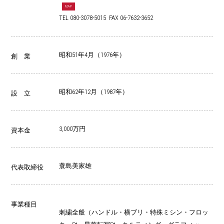
MAP
TEL 080-3078-5015 FAX 06-7632-3652
昭和51年4月（1976年）
創 業
昭和62年12月（1987年）
設 立
3,000万円
資本金
蓑島美家雄
代表取締役
事業種目
刺繍全般（ハンドル・横ブリ・特殊ミシン・フロッ