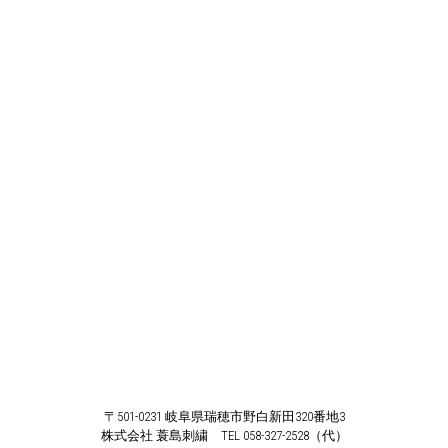
〒501-0231 岐阜県瑞穂市野白新田320番地3
株式会社 蓑島刺繍 TEL 058-327-2528（代）